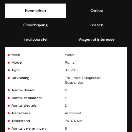
Kenmerken
Opties
Omschrijving
Leasen
Inruilvoorstel
Vragen of interesse
Merk
Ferrari
Model
Roma
Type
3.9 V8 HELE
Uitvoering
| Blu Pozzi | Magneride
Suspension
Aantal deuren
2
Aantal zitplaatsen
4
Aantal sleutels
2
Transmissie
Automaat
Tellerstand
25.375 KM
Aantal versnellingen
8