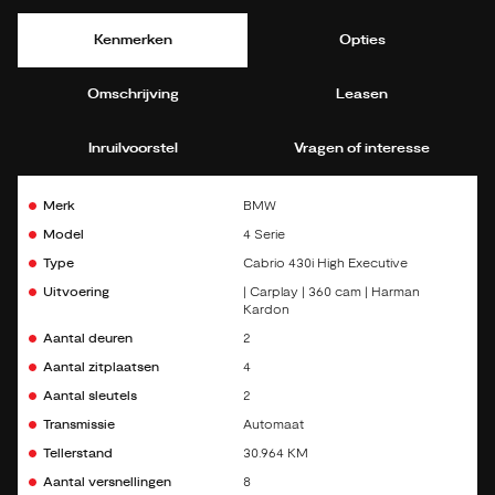
Kenmerken
Opties
Omschrijving
Leasen
Inruilvoorstel
Vragen of interesse
Merk
BMW
Model
4 Serie
Type
Cabrio 430i High Executive
Uitvoering
| Carplay | 360 cam | Harman
Kardon
Aantal deuren
2
Aantal zitplaatsen
4
Aantal sleutels
2
Transmissie
Automaat
Tellerstand
30.964 KM
Aantal versnellingen
8