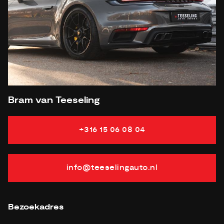
Gewicht
1726 KG
Laadvermogen
474 KG
APK
tot 14-06-2027
Onderhoudsboekje aanwezig?
Ja, dealeronderhouden
Bijtelling
22 %
Energielabel
Gemiddeld verbruik
10.76 L/100KM
Bram van Teeseling
Vermogen
252 PK
+316 15 06 08 04
info@teeselingauto.nl
Bezoekadres