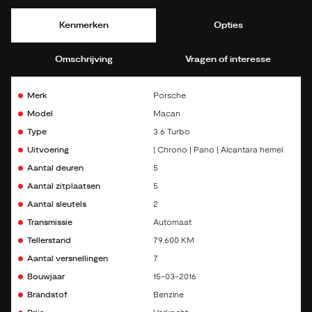
Kenmerken
Opties
Omschrijving
Vragen of interesse
Merk
Porsche
Model
Macan
Type
3.6 Turbo
Uitvoering
| Chrono | Pano | Alcantara hemel
Aantal deuren
5
Aantal zitplaatsen
5
Aantal sleutels
2
Transmissie
Automaat
Tellerstand
79.600 KM
Aantal versnellingen
7
Bouwjaar
15-03-2016
Brandstof
Benzine