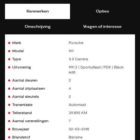
Kenmerken
Opties
Omschrijving
Vragen of interesse
Merk
Porsche
Model
911
Type
3.0 Carrera
Uitvoering
991.2 | Sportuitlaat | PDK | Black
edit.
Aantal deuren
2
Aantal zitplaatsen
4
Aantal sleutels
2
Transmissie
Automaat
Tellerstand
39.895 KM
Aantal versnellingen
7
Bouwjaar
02-03-2018
Brandstof
Benzine