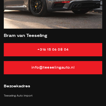
APK
tot 02-03-2022
Onderhoudsboekje aanwezig?
Ja, dealeronderhouden
Bijtelling
22 %
Energielabel
Gemiddeld verbruik
7.4 L/100KM
Bram van Teeseling
Verbruik stad
9.9 L/100KM
Verbruik snelweg
6 L/100KM
+316 15 06 08 04
Vermogen
430 PK
info@teeselingauto.nl
Bezoekadres
Teeseling Auto Import
Kruisweg 1527a