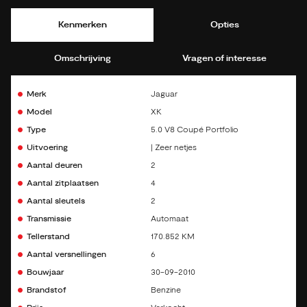
Kenmerken
Opties
Omschrijving
Vragen of interesse
Merk
Jaguar
Model
XK
Type
5.0 V8 Coupé Portfolio
Uitvoering
| Zeer netjes
Aantal deuren
2
Aantal zitplaatsen
4
Aantal sleutels
2
Transmissie
Automaat
Tellerstand
170.852 KM
Aantal versnellingen
6
Bouwjaar
30-09-2010
Brandstof
Benzine