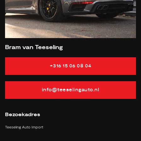
APK
tot 11-12-2024
Onderhoudsboekje aanwezig?
ja
Bijtelling
25 %
Energielabel
Gemiddeld verbruik
11.2 L/100KM
Bram van Teeseling
Verbruik stad
17.1 L/100KM
Verbruik snelweg
8 L/100KM
Vermogen
385 PK
+316 15 06 08 04
info@teeselingauto.nl
Bezoekadres
Teeseling Auto Import
Kruisweg 1527a