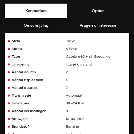
Kenmerken
Opties
Omschrijving
Vragen of interesse
Merk
BMW
Model
6 Serie
Type
Cabrio 640i High Executive
Uitvoering
| Lage km stand
Aantal deuren
2
Aantal zitplaatsen
4
Aantal sleutels
2
Transmissie
Automaat
Tellerstand
88.424 KM
Aantal versnellingen
8
Bouwjaar
13-03-2012
Brandstof
Benzine