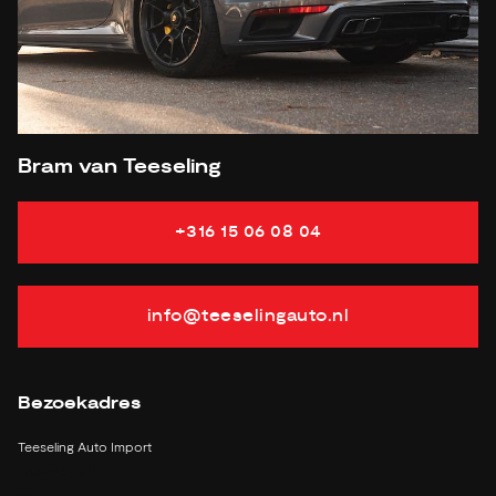
APK
tot 07-02-2025
Onderhoudsboekje aanwezig?
Ja, dealeronderhouden
Bijtelling
22 %
Energielabel
Gemiddeld verbruik
3.3 L/100KM
Bram van Teeseling
Vermogen
551 PK
Vermogen elektrisch
136 PK
+316 15 06 08 04
Actieradius (volgens
46 KM
fabrikant)
info@teeselingauto.nl
Bezoekadres
Teeseling Auto Import
Kruisweg 1527a