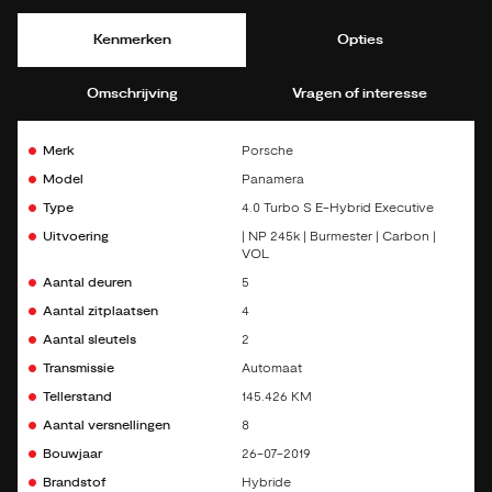
Kenmerken
Opties
Omschrijving
Vragen of interesse
Merk
Porsche
Model
Panamera
Type
4.0 Turbo S E-Hybrid Executive
Uitvoering
| NP 245k | Burmester | Carbon |
VOL
Aantal deuren
5
Aantal zitplaatsen
4
Aantal sleutels
2
Transmissie
Automaat
Tellerstand
145.426 KM
Aantal versnellingen
8
Bouwjaar
26-07-2019
Brandstof
Hybride