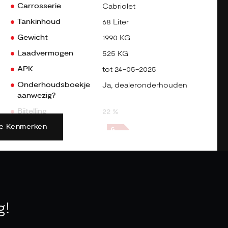
Carrosserie
Cabriolet
Tankinhoud
68 Liter
Gewicht
1990 KG
Laadvermogen
525 KG
APK
tot 24-05-2025
Onderhoudsboekje
Ja, dealeronderhouden
aanwezig?
Bijtelling
22 %
lle Kenmerken
Energielabel
Gemiddeld verbruik
10.7 L/100KM
Vermogen
532 PK
g!