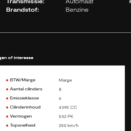
Transmissie:
Automaat
Brandstof:
Benzine
gen of interesse
BTW/Marge
Marge
Aantal cilinders
8
Emissieklasse
6
Cilinderinhoud
4395 CC
Vermogen
532 PK
Topsnelheid
250 km/h