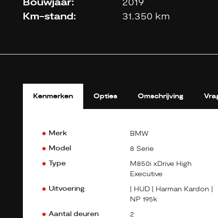
Bouwjaar:
2019
Km-stand:
31.350 km
Kenmerken
Opties
Omschrijving
Vra
Merk
BMW
Model
8 Serie
Type
M850i xDrive High
Executive
Uitvoering
| HUD | Harman Kardon |
NP 195k
Aantal deuren
2