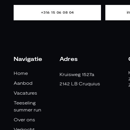
+316 15 06 08 04
i
Navigatie
Adres
Home
Kruisweg 1527a
Aanbod
2142 LB Cruquius
Vacatures
Teeseling
summer run
Over ons
Verkocht