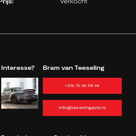
Prijs:
Verkocht
Interesse?
Bram van Teeseling
+316 15 06 08 04
info@teeselingauto.nl