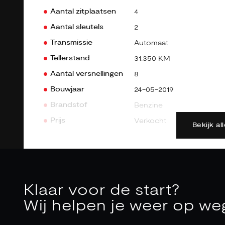
Aantal zitplaatsen
4
Aantal sleutels
2
Transmissie
Automaat
Tellerstand
31.350 KM
Aantal versnellingen
8
Bouwjaar
24-05-2019
Brandstof
Benzine
Prijs
Verkocht
Bekijk a
Kenteken
J153TG
Kleur
grijs
Interieurkleur
Zwart
Klaar voor de start?
Acceleratie 0-100
4.0 sec.
Wij helpen je weer op we
Bekleding
Leder
CO2-emissie
242 g/km