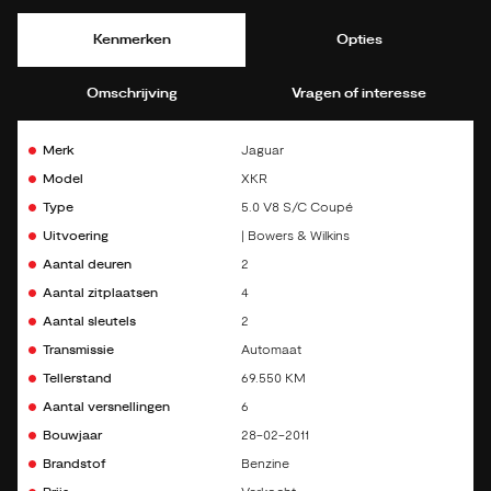
Kenmerken
Opties
Omschrijving
Vragen of interesse
Merk
Jaguar
Model
XKR
Type
5.0 V8 S/C Coupé
Uitvoering
| Bowers & Wilkins
Aantal deuren
2
Aantal zitplaatsen
4
Aantal sleutels
2
Transmissie
Automaat
Tellerstand
69.550 KM
Aantal versnellingen
6
Bouwjaar
28-02-2011
Brandstof
Benzine