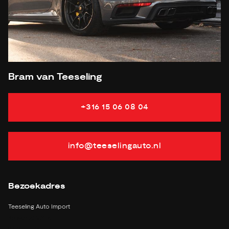
APK
tot 06-12-2025
Onderhoudsboekje aanwezig?
ja
Bijtelling
25 %
Energielabel
Gemiddeld verbruik
12.3 L/100KM
Bram van Teeseling
Verbruik stad
18.9 L/100KM
Verbruik snelweg
8.6 L/100KM
Vermogen
510 PK
+316 15 06 08 04
info@teeselingauto.nl
Bezoekadres
Teeseling Auto Import
Kruisweg 1527a