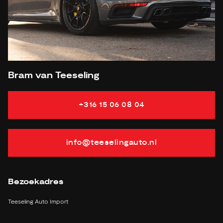
Laadvermogen
610 KG
APK
tot 26-04-2025
Onderhoudsboekje aanwezig?
Ja, dealeronderhouden
Bijtelling
22 %
Energielabel
Bram van Teeseling
Gemiddeld verbruik
7.3 L/100KM
Vermogen
306 PK
+316 15 06 08 04
info@teeselingauto.nl
Bezoekadres
Teeseling Auto Import
Kruisweg 1527a