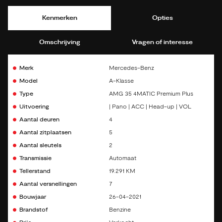
Kenmerken
Opties
Omschrijving
Vragen of interesse
Merk
Mercedes-Benz
Model
A-Klasse
Type
AMG 35 4MATIC Premium Plus
Uitvoering
| Pano | ACC | Head-up | VOL
Aantal deuren
4
Aantal zitplaatsen
5
Aantal sleutels
2
Transmissie
Automaat
Tellerstand
19.291 KM
Aantal versnellingen
7
Bouwjaar
26-04-2021
Brandstof
Benzine