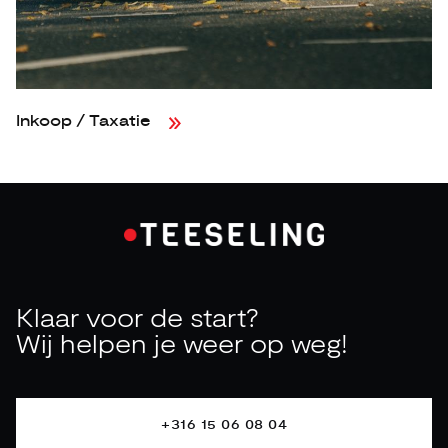
Inkoop / Taxatie
Z
Klaar voor de start?
Wij helpen je weer op weg!
+316 15 06 08 04